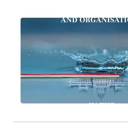
Stipendium Hungaricum program nagy 
megteremtésében és erre magyarként nagyon 
kazah fiatalok a politika, a gazdaság, a t
rátermettségüket, válnak Magyarország „n
Magyarország ezzel a kazah fejlődés katalizá
kazah együttműködések legjelentősebb ága
képviselő, technológiai nóvumokat f
gyógyszervegyészet, akár a mezőgazdaság, v
Egy régi kazah közmondás szerint „egy jó szo
rokon”. Mi magyarok, a kazahok távolban élő
hogy értékeljük kapcsolataink különleges jel
században is méltó partnerként, a kölcsönös e
Róna Ottó Iván
nagykövet