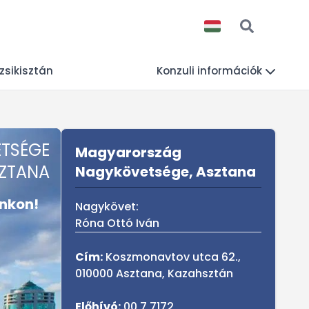
zsikisztán
Konzuli információk
Sidebar
TSÉGE
Magyarország
ZTANA
Nagykövetsége, Asztana
nkon!
Nagykövet:
Róna Ottó Iván
Cím:
Koszmonavtov utca 62.,
010000 Asztana, Kazahsztán
Előhívó:
00 7 7172