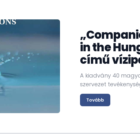
szerepet játszik a modern Kazahsztán
büszkék lehetünk. Az egyetemeinken végzett
udományos élet fontos posztjain bizonyítják
agyköveteivé” visszatérve szülőföldjükre.
„Companie
torává válhat. És azt látjuk, hogy a magyar-
in the Hun
zataivá éppen a magas hozzáadott értéket
elmutató területek válhatnak akár a
című vízip
agy a vízgazdálkodás témaköreit nézzük.
A kiadvány 40 magyar
mszéd sokkal többet ér, mint egy távolban élő
szervezet tevékenysé
 rokonaiként is képesek vagyunk bizonyítani,
legét és mindent elkövetünk azért, hogy a 21.
Tovább
lőnyöket keresve fejlesszük azokat.