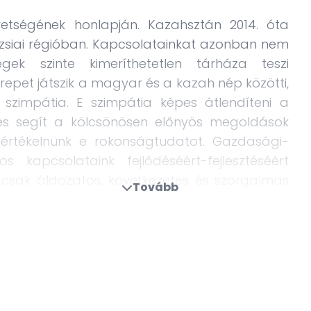
tségének honlapján. Kazahsztán 2014. óta
zsiai régióban. Kapcsolatainkat azonban nem
ek szinte kimeríthetetlen tárháza teszi
epet játszik a magyar és a kazah nép közötti,
szimpátia. E szimpátia képes átlendíteni a
 és segít a kölcsönösen előnyös megoldások
rtékelnünk e rokonságtudatot. Gazdasági-
os kapcsolataink fejlődéséért-fejlesztéséért
 csak áldozatos, következetes és szorgalmas
Tovább
konságtudat csak hangulati segítője lehet e
ága, amely hatalmas természeti kincsekkel
zált társadalom, amely tudatosan készül az
hívásokra. A Kazahsztánban rendkívül népszerű