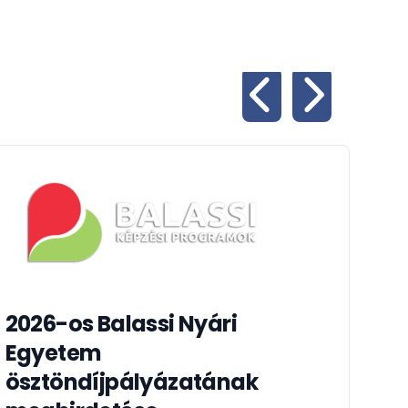
2026-os Balassi Nyári
Egyetem
Di
ösztöndíjpályázatának
Ös