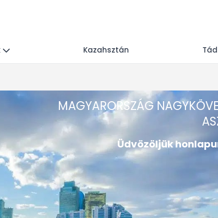
k
Kazahsztán
Tád
MAGYARORSZÁG NAGYKÖVE
AS
Üdvözöljük honlapu