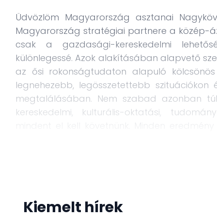
Üdvözlöm Magyarország asztanai Nagyköve
Magyarország stratégiai partnere a közép-á
csak a gazdasági-kereskedelmi lehetőség
különlegessé. Azok alakításában alapvető szer
az ősi rokonságtudaton alapuló kölcsönös 
legnehezebb, legösszetettebb szituációkon
megtalálásában. Nem szabad azonban túlé
kereskedelmi, kulturális-oktatási, tudomány
mindent el kell követnünk. Minden eredmény
munka révén születhet meg. A kun-kipcsak ro
munkának.
Kazahsztán Közép-Ázsia legnagyobb gazdas
rendelkezik. Egy modern, magasan digitali
Kiemelt hírek
emberiség előtt álló globális technológiai ki