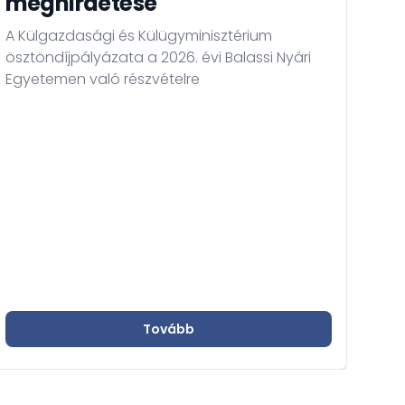
meghirdetése
Élj 
A Külgazdasági és Külügyminisztérium
Ösz
ösztöndíjpályázata a 2026. évi Balassi Nyári
ren
Egyetemen való részvételre
Akko
Tovább